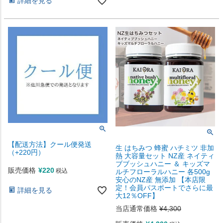
詳細を見る
【配送方法】クール便発送
生 はちみつ 蜂蜜 ハチミツ 非加
（+220円）
熱 大容量セット NZ産 ネイティ
ブブッシュハニー ＆ キッズマ
販売価格
¥
220
税込
ルチフローラルハニー 各500g
安心のNZ産 無添加 【本店限
定！会員パスポートでさらに最
詳細を見る
大12％OFF】
当店通常価格
¥
4,300