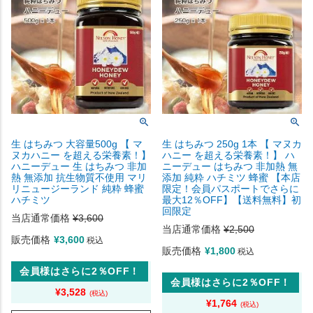
生 はちみつ 大容量500g 【 マ
生 はちみつ 250g 1本 【 マヌカ
ヌカハニー を超える栄養素！】
ハニー を超える栄養素！】 ハ
ハニーデュー 生 はちみつ 非加
ニーデュー はちみつ 非加熱 無
熱 無添加 抗生物質不使用 マリ
添加 純粋 ハチミツ 蜂蜜 【本店
リニュージーランド 純粋 蜂蜜
限定！会員パスポートでさらに
ハチミツ
最大12％OFF】【送料無料】初
回限定
当店通常価格
¥
3,600
当店通常価格
¥
2,500
販売価格
¥
3,600
税込
販売価格
¥
1,800
税込
会員様はさらに2％OFF！
会員様はさらに2％OFF！
¥
3,528
¥
1,764