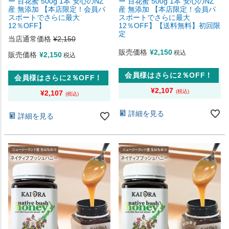
ー 百花蜜 500g 1本 安心のNZ
ー 百花蜜 500g 1本 安心のNZ
産 無添加 【本店限定！会員パ
産 無添加 【本店限定！会員パ
スポートでさらに最大
スポートでさらに最大
12％OFF】
12％OFF】【送料無料】初回限
定
当店通常価格
¥
2,150
販売価格
¥
2,150
税込
販売価格
¥
2,150
税込
会員様はさらに2％OFF！
会員様はさらに2％OFF！
¥
2,107
¥
2,107
詳細を見る
詳細を見る