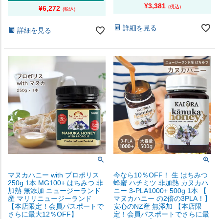
¥
3,381
¥
6,272
詳細を見る
詳細を見る
マヌカハニー with プロポリス
今なら10％OFF！ 生 はちみつ
250g 1本 MG100+ はちみつ 非
蜂蜜 ハチミツ 非加熱 カヌカハ
加熱 無添加 ニュージーランド
ニー 3-PLA1000+ 500g 1本 【
産 マリリニュージーランド
マヌカハニー の2倍の3PLA！】
【本店限定！会員パスポートで
安心のNZ産 無添加 【本店限
さらに最大12％OFF】
定！会員パスポートでさらに最