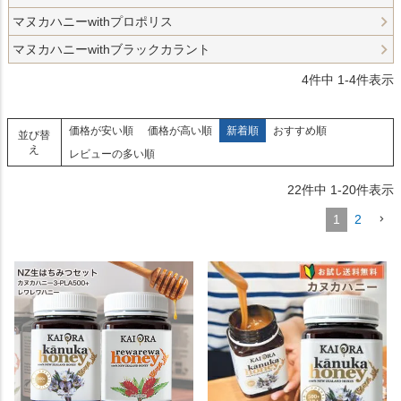
マヌカハニーwithプロポリス
マヌカハニーwithブラックカラント
4
件中
1
-
4
件表示
価格が安い順
価格が高い順
新着順
おすすめ順
並び替
え
レビューの多い順
22
件中
1
-
20
件表示
1
2