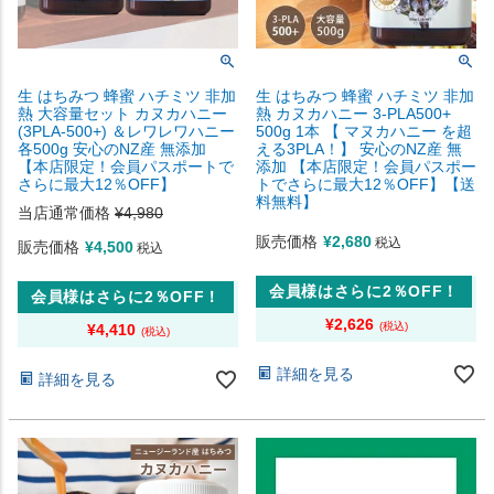
生 はちみつ 蜂蜜 ハチミツ 非加
生 はちみつ 蜂蜜 ハチミツ 非加
熱 大容量セット カヌカハニー
熱 カヌカハニー 3-PLA500+
(3PLA-500+) ＆レワレワハニー
500g 1本 【 マヌカハニー を超
各500g 安心のNZ産 無添加
える3PLA！】 安心のNZ産 無
【本店限定！会員パスポートで
添加 【本店限定！会員パスポー
さらに最大12％OFF】
トでさらに最大12％OFF】【送
料無料】
当店通常価格
¥
4,980
販売価格
¥
2,680
税込
販売価格
¥
4,500
税込
会員様はさらに2％OFF！
会員様はさらに2％OFF！
¥
2,626
¥
4,410
詳細を見る
詳細を見る