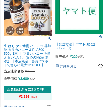
【配送方法】ヤマト便発送
生 はちみつ 蜂蜜 ハチミツ 非加
（+220円）
熱 カヌカハニー 3-PLA500+
500g 1本 【 マヌカハニー を超
販売価格
¥
220
税込
える3PLA！】 安心のNZ産 無
添加 【本店限定！会員パスポー
トでさらに最大12％OFF】
詳細を見る
当店通常価格
¥
2,680
販売価格
¥
2,680
税込
会員様はさらに2％OFF！
¥
2,626