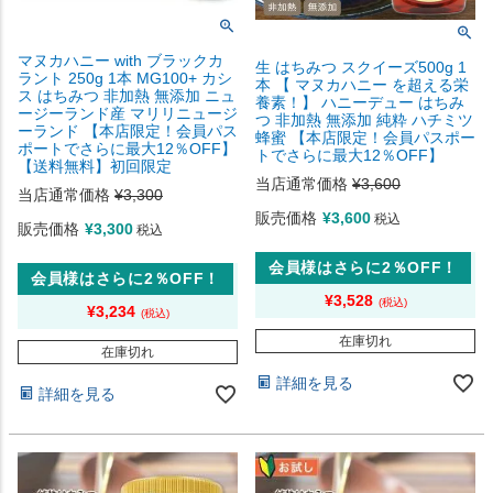
マヌカハニー with ブラックカ
生 はちみつ スクイーズ500g 1
ラント 250g 1本 MG100+ カシ
本 【 マヌカハニー を超える栄
ス はちみつ 非加熱 無添加 ニュ
養素！】 ハニーデュー はちみ
ージーランド産 マリリニュージ
つ 非加熱 無添加 純粋 ハチミツ
ーランド 【本店限定！会員パス
蜂蜜 【本店限定！会員パスポー
ポートでさらに最大12％OFF】
トでさらに最大12％OFF】
【送料無料】初回限定
当店通常価格
¥
3,600
当店通常価格
¥
3,300
販売価格
¥
3,600
税込
販売価格
¥
3,300
税込
会員様はさらに2％OFF！
会員様はさらに2％OFF！
¥
3,528
¥
3,234
在庫切れ
在庫切れ
詳細を見る
詳細を見る