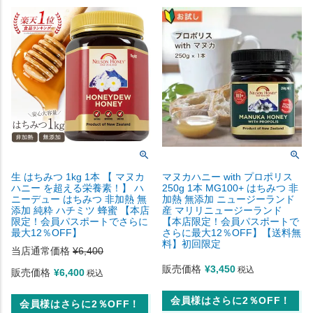
生 はちみつ 1kg 1本 【 マヌカ
マヌカハニー with プロポリス
ハニー を超える栄養素！】 ハ
250g 1本 MG100+ はちみつ 非
ニーデュー はちみつ 非加熱 無
加熱 無添加 ニュージーランド
添加 純粋 ハチミツ 蜂蜜 【本店
産 マリリニュージーランド
限定！会員パスポートでさらに
【本店限定！会員パスポートで
最大12％OFF】
さらに最大12％OFF】【送料無
料】初回限定
当店通常価格
¥
6,400
販売価格
¥
3,450
税込
販売価格
¥
6,400
税込
会員様はさらに2％OFF！
会員様はさらに2％OFF！