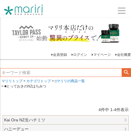
会員登録
ログイン
マイページ
会社概要
マリリトップ
カテゴリトップ
□マリリの商品一覧
■とっておきのNZはちみつ
4
件中
1
-
4
件表示
Kai Ora NZ生ハチミツ
ハニーデュー