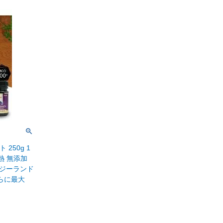
250g 1
加熱 無添加
ージーランド
らに最大