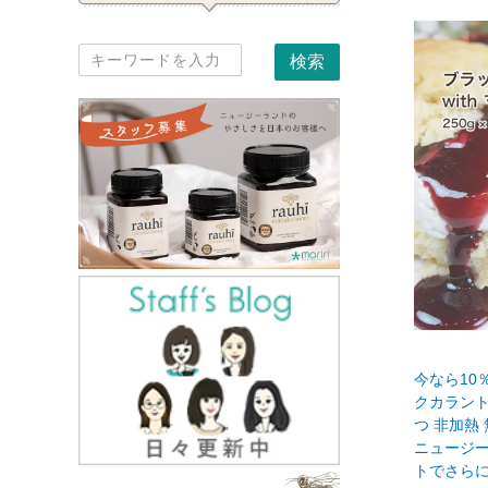
今なら10％
クカラント 
つ 非加熱
ニュージー
トでさらに