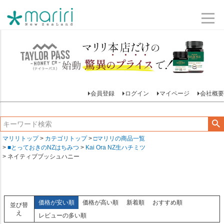
会員登録
ログイン
マイページ
会社概要
マリリトップ
カテゴリトップ
□マリリの商品一覧
■とっておきのNZはちみつ
Kai Ora NZ生ハチミツ
ネイティブブッシュハニー
価格が安い順
価格が高い順
新着順
おすすめ順
並び替
え
レビューの多い順