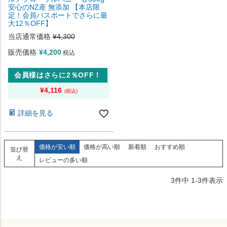
安心のNZ産 無添加 【本店限
定！会員パスポートでさらに最
大12％OFF】
当店通常価格
¥
4,300
販売価格
¥
4,200
税込
会員様はさらに2％OFF！
¥
4,116
詳細を見る
価格が安い順
価格が高い順
新着順
おすすめ順
並び替
え
レビューの多い順
3
件中
1
-
3
件表示