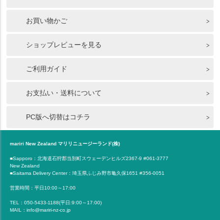
お買い物かご
ショップレビューを見る
ご利用ガイド
お支払い・送料について
PC版へ切替はコチラ
mariri New Zealand マリリニュージーランド(株)
■Sapporo：北海道石狩郡当別町スウェーデンヒルズ2367-9 #061-3777
New Zealand
■Saitama Delivery Center：埼玉県ふじみ野市亀久保1651 #356-0051
営業時間：平日10:00～17:00
TEL：050-5433-1188(平日:9:00～17:00)
MAIL：info@mariri-nz-co.jp