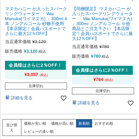
マヌカハニー が入ったスパーク
【同梱限定】 マヌカハニー が
リングウォーター 「 Wai
入ったスパークリングウォータ
Manuka(ワイマヌカ) 」300ml 4
ー 「 Wai Manuka(ワイマヌカ)
本 ノンアルコール 砂糖不使用
」300ml ノンアルコール ※他
【本店限定！会員パスポートで
商品とご注文下さい 【本店限
さらに最大12％OFF】
定！会員パスポートでさらに最
大12％OFF】
当店通常価格
¥
3,120
当店通常価格
¥
780
販売価格
¥
3,120
税込
販売価格
¥
780
税込
会員様はさらに2％OFF！
会員様はさらに2％OFF！
¥
3,057
¥
764
在庫切れ
在庫切れ
詳細を見る
詳細を見る
価格が安い順
価格が高い順
新着順
おすすめ順
並び替
え
レビューの多い順