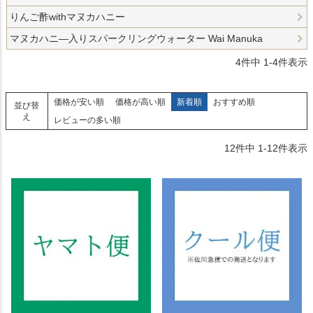
りんご酢withマヌカハニー
マヌカハニ―入りスパークリングウォーター Wai Manuka
4
件中
1
-
4
件表示
価格が安い順
価格が高い順
新着順
おすすめ順
並び替
え
レビューの多い順
12
件中
1
-
12
件表示