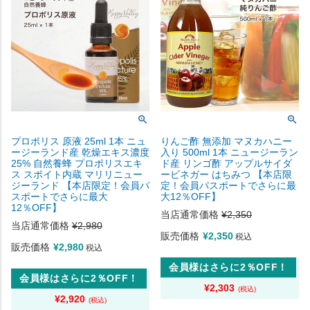
プロポリス 原液 25ml 1本 ニュ
りんご酢 無添加 マヌカハニー
ージーランド産 乾燥エキス濃度
入り 500ml 1本 ニュージーラン
25% 自然養蜂 プロポリスエキ
ド産 リンゴ酢 アップルサイダ
ス スポイト内蔵 マリリニュー
ービネガー はちみつ 【本店限
ジーランド 【本店限定！会員パ
定！会員パスポートでさらに最
スポートでさらに最大
大12％OFF】
12％OFF】
当店通常価格
¥
2,350
当店通常価格
¥
2,980
販売価格
¥
2,350
税込
販売価格
¥
2,980
税込
会員様はさらに2％OFF！
会員様はさらに2％OFF！
¥
2,303
¥
2,920