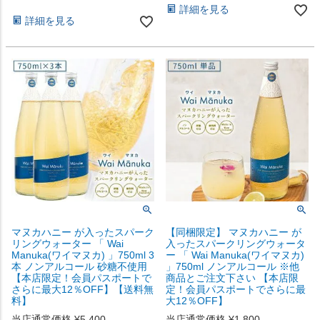
詳細を見る
詳細を見る
マヌカハニー が入ったスパーク
【同梱限定】 マヌカハニー が
リングウォーター 「 Wai
入ったスパークリングウォータ
Manuka(ワイマヌカ) 」750ml 3
ー 「 Wai Manuka(ワイマヌカ)
本 ノンアルコール 砂糖不使用
」750ml ノンアルコール ※他
【本店限定！会員パスポートで
商品とご注文下さい 【本店限
さらに最大12％OFF】【送料無
定！会員パスポートでさらに最
料】
大12％OFF】
当店通常価格
¥
5,400
当店通常価格
¥
1,800