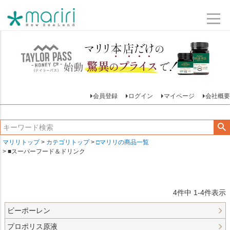
会員登録
ログイン
マイページ
会社概要
マリリトップ
カテゴリトップ
□マリリの商品一覧
■スーパーフード＆ドリンク
4
件中
1
-
4
件表示
ビーポーレン
プロポリス原液