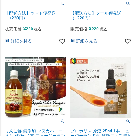
【配送方法】ヤマト便発送
【配送方法】クール便発送
（+220円）
（+220円）
販売価格
¥
220
販売価格
¥
220
税込
税込
詳細を見る
詳細を見る
りんご酢 無添加 マヌカハニー
プロポリス 原液 25ml 1本 ニュ
入り 500ml 1本 ニュージーラン
ージーランド産 乾燥エキス濃度