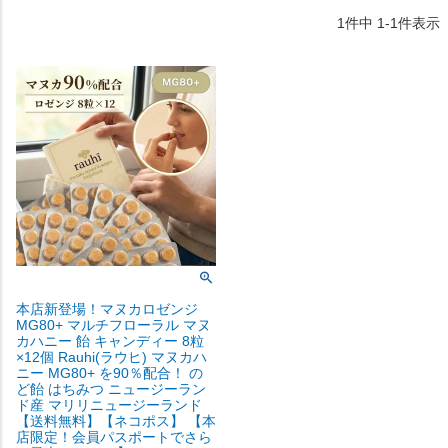
1
件中
1
-
1
件表示
本店新登場！マヌカロゼンジ
MG80+ マルチフローラル マヌ
カハニー 飴 キャンディー 8粒
×12個 Rauhi(ラウヒ) マヌカハ
ニー MG80+ を90％配合！ の
ど飴 はちみつ ニュージーラン
ド産 マリリニュージーランド
【送料無料】【ネコポス】 【本
店限定！会員パスポートでさら