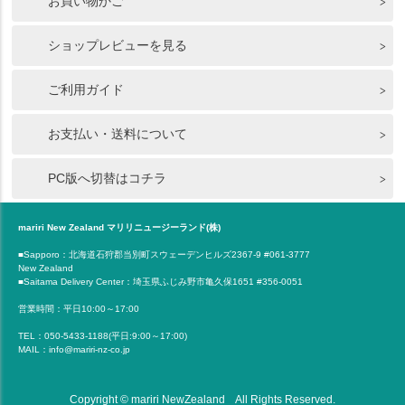
お買い物かご
ショップレビューを見る
ご利用ガイド
お支払い・送料について
PC版へ切替はコチラ
mariri New Zealand マリリニュージーランド(株)
■Sapporo：北海道石狩郡当別町スウェーデンヒルズ2367-9 #061-3777
New Zealand
■Saitama Delivery Center：埼玉県ふじみ野市亀久保1651 #356-0051
営業時間：平日10:00～17:00
TEL：050-5433-1188(平日:9:00～17:00)
MAIL：info@mariri-nz-co.jp
Copyright © mariri NewZealand All Rights Reserved.