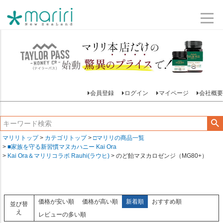
会員登録
ログイン
マイページ
会社概要
マリリトップ
カテゴリトップ
□マリリの商品一覧
■家族を守る新習慣マヌカハニー Kai Ora
Kai Ora＆マリリコラボ Rauhi(ラウヒ)
のど飴マヌカロゼンジ（MG80+）
価格が安い順
価格が高い順
新着順
おすすめ順
並び替
え
レビューの多い順