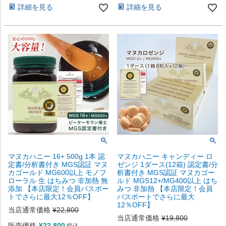
詳細を見る
詳細を見る
マヌカハニー 16+ 500g 1本 認
マヌカハニー キャンディー ロ
定書/分析書付き MGS認証 マヌ
ゼンジ 1ダース(12箱) 認定書/分
カゴールド MG600以上 モノフ
析書付き MGS認証 マヌカゴー
ローラル 生 はちみつ 非加熱 無
ルド MGS12+/MG400以上 はち
添加 【本店限定！会員パスポー
みつ 非加熱 【本店限定！会員
トでさらに最大12％OFF】
パスポートでさらに最大
12％OFF】
当店通常価格
¥
22,800
当店通常価格
¥
19,800
販売価格
¥
22,800