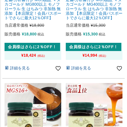
カゴールド MG800以上 モノフ
カゴールド MG400以上 モノフ
ローラル 生 はちみつ 非加熱 無
ローラル 生 はちみつ 非加熱 無
添加 【本店限定！会員パスポー
添加 【本店限定！会員パスポー
トでさらに最大12％OFF】
トでさらに最大12％OFF】
当店通常価格
¥
18,800
当店通常価格
¥
15,300
販売価格
¥
18,800
販売価格
¥
15,300
税込
税込
会員様はさらに2％OFF！
会員様はさらに2％OFF！
¥
18,424
¥
14,994
詳細を見る
詳細を見る