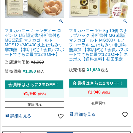
マヌカハニー キャンディー ロ
マヌカハニー 10+ 5g 10個 スナ
ゼンジ 1箱 認定書/分析書付き
ップパック 分析書付 MGS認証
MGS認証 マヌカゴールド
マヌカゴールド MG300+ モノ
MGS12+/MG400以上 はちみつ
フローラル 生 はちみつ 非加熱
非加熱 【本店限定！会員パスポ
無添加 【本店限定！会員パスポ
ートでさらに最大12％OFF】
ートでさらに最大12％OFF】ネ
コポス【送料無料】初回限定
当店通常価格
¥
1,980
販売価格
¥
1,980
税込
販売価格
¥
1,980
税込
会員様はさらに2％OFF！
会員様はさらに2％OFF！
¥
1,940
¥
1,940
在庫切れ
在庫切れ
詳細を見る
詳細を見る