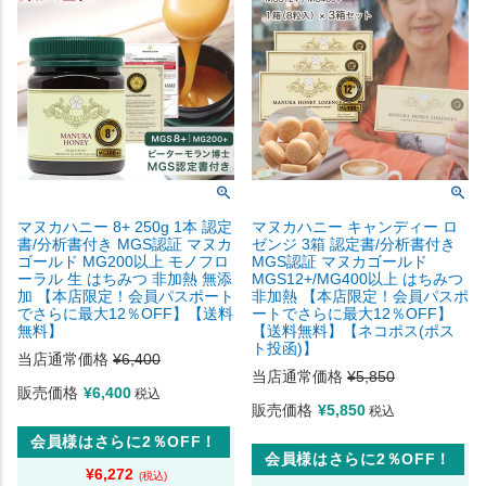
マヌカハニー 8+ 250g 1本 認定
マヌカハニー キャンディー ロ
書/分析書付き MGS認証 マヌカ
ゼンジ 3箱 認定書/分析書付き
ゴールド MG200以上 モノフロ
MGS認証 マヌカゴールド
ーラル 生 はちみつ 非加熱 無添
MGS12+/MG400以上 はちみつ
加 【本店限定！会員パスポート
非加熱 【本店限定！会員パスポ
でさらに最大12％OFF】【送料
ートでさらに最大12％OFF】
無料】
【送料無料】【ネコポス(ポス
ト投函)】
当店通常価格
¥
6,400
当店通常価格
¥
5,850
販売価格
¥
6,400
税込
販売価格
¥
5,850
税込
会員様はさらに2％OFF！
会員様はさらに2％OFF！
¥
6,272