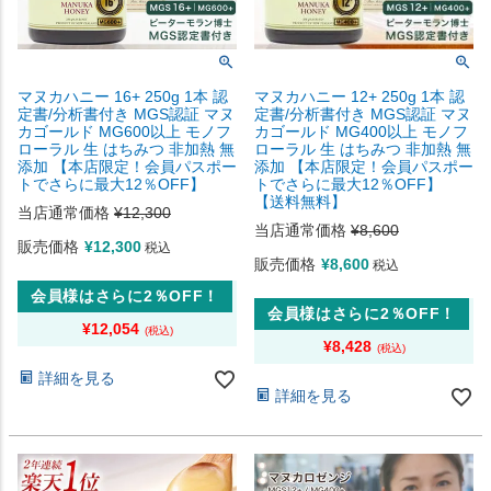
マヌカハニー 16+ 250g 1本 認
マヌカハニー 12+ 250g 1本 認
定書/分析書付き MGS認証 マヌ
定書/分析書付き MGS認証 マヌ
カゴールド MG600以上 モノフ
カゴールド MG400以上 モノフ
ローラル 生 はちみつ 非加熱 無
ローラル 生 はちみつ 非加熱 無
添加 【本店限定！会員パスポー
添加 【本店限定！会員パスポー
トでさらに最大12％OFF】
トでさらに最大12％OFF】
【送料無料】
当店通常価格
¥
12,300
当店通常価格
¥
8,600
販売価格
¥
12,300
税込
販売価格
¥
8,600
税込
会員様はさらに2％OFF！
会員様はさらに2％OFF！
¥
12,054
¥
8,428
詳細を見る
詳細を見る