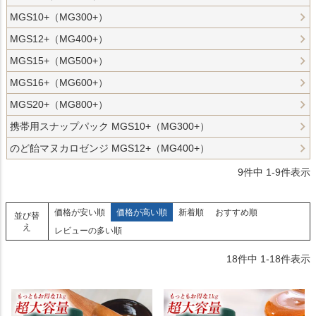
MGS10+（MG300+）
MGS12+（MG400+）
MGS15+（MG500+）
MGS16+（MG600+）
MGS20+（MG800+）
携帯用スナップパック MGS10+（MG300+）
のど飴マヌカロゼンジ MGS12+（MG400+）
9
件中
1
-
9
件表示
価格が安い順
価格が高い順
新着順
おすすめ順
並び替
え
レビューの多い順
18
件中
1
-
18
件表示