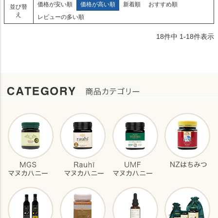
価格が安い順
価格が高い順
新着順
おすすめ順
並び替
え
レビューの多い順
18
件中
1
-
18
件表示