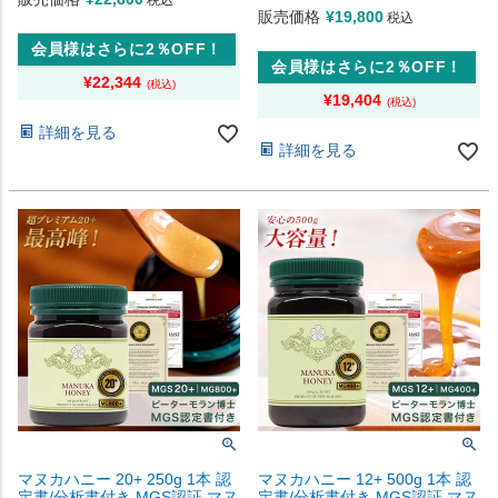
税込
販売価格
¥
19,800
税込
会員様はさらに2％OFF！
会員様はさらに2％OFF！
¥
22,344
¥
19,404
詳細を見る
詳細を見る
マヌカハニー 20+ 250g 1本 認
マヌカハニー 12+ 500g 1本 認
定書/分析書付き MGS認証 マヌ
定書/分析書付き MGS認証 マヌ