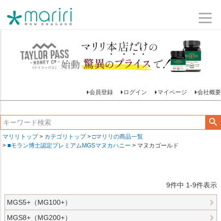
会員登録
ログイン
マイページ
会社概要
マリリトップ
カテゴリトップ
□マリリの商品一覧
■モラン博士認定プレミアムMGSマヌカハニー
マヌカゴールド
9
件中
1
-
9
件表示
MGS5+（MG100+）
MGS8+（MG200+）