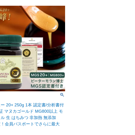
 20+ 250g 1本 認定書/分析書付
証 マヌカゴールド MG800以上 モ
ル 生 はちみつ 非加熱 無添加
定！会員パスポートでさらに最大
】