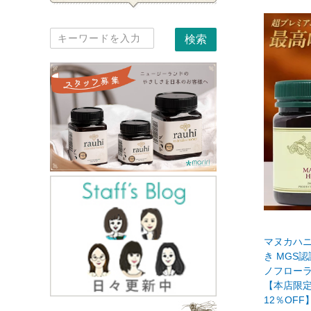
マヌカハニー
き MGS認
ノフローラ
【本店限
12％OFF