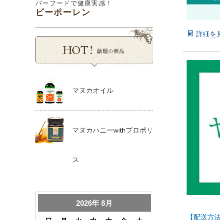
パーフードで健康実感！
ビーポーレン
詳細を
マヌカオイル
マヌカハニーwithプロポリ
ス
【配送方法