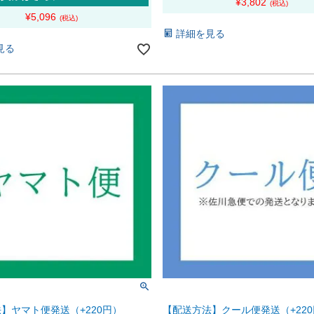
¥
3,802
¥
5,096
詳細を見る
見る
】ヤマト便発送（+220円）
【配送方法】クール便発送（+22