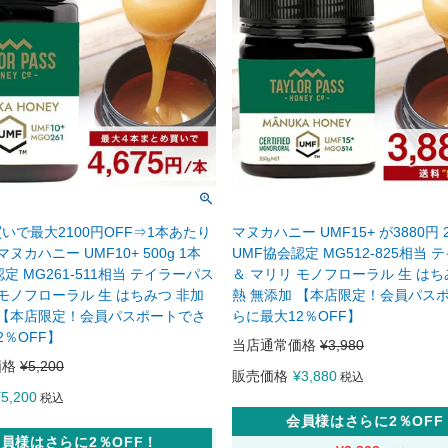
いで最大2100円OFF⇒1本あたり
マヌカハニー UMF15+ が3880円 2
マヌカハニー UMF10+ 500g 1本
UMF協会認定 MG512-825相当
定 MG261-511相当 テイラーパス
＆ マリリ モノフローラル 生 はち
 モノフローラル 生 はちみつ 非加
熱 無添加 【本店限定！会員パス
 【本店限定！会員パスポートでさ
らに最大12％OFF】
2％OFF】
当店通常価格
¥
3,980
価格
¥
5,200
販売価格
¥
3,880
税込
¥
5,200
税込
会員様はさらに2％OFF
員様はさらに2％OFF！