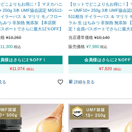
でどこよりもお得に！】マヌカハニ
【セットでどこよりもお得に！】
+ 250g 3本 UMF協会認定 MG512-
ー UMF10+ 250g 3本 UMF協会認
 テイラーパス ＆ マリリ モノフロー
511相当 テイラーパス ＆ マリリ
はちみつ 非加熱 無添加 【本店限
ラル 生 はちみつ 非加熱 無添加 
スポートでさらに最大12％OFF】
定！会員パスポートでさらに最大1
価格
¥
13,260
当店通常価格
¥
10,140
¥
11,300
販売価格
¥
7,980
税込
税込
員様はさらに2％OFF！
会員様はさらに2％OFF
¥
11,074
¥
7,820
見る
詳細を見る