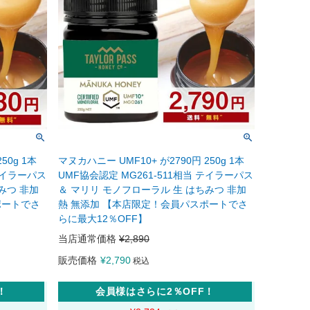
50g 1本
マヌカハニー UMF10+ が2790円 250g 1本
 テイラーパス
UMF協会認定 MG261-511相当 テイラーパス
みつ 非加
＆ マリリ モノフローラル 生 はちみつ 非加
ポートでさ
熱 無添加 【本店限定！会員パスポートでさ
らに最大12％OFF】
当店通常価格
¥
2,890
販売価格
¥
2,790
税込
！
会員様はさらに2％OFF！