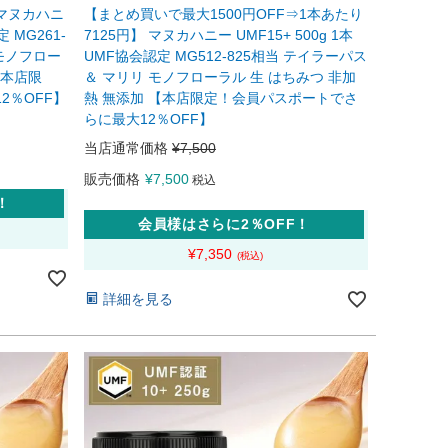
マヌカハニ
【まとめ買いで最大1500円OFF⇒1本あたり
定 MG261-
7125円】 マヌカハニー UMF15+ 500g 1本
 モノフロー
UMF協会認定 MG512-825相当 テイラーパス
【本店限
＆ マリリ モノフローラル 生 はちみつ 非加
2％OFF】
熱 無添加 【本店限定！会員パスポートでさ
らに最大12％OFF】
当店通常価格
¥
7,500
販売価格
¥
7,500
税込
！
会員様はさらに2％OFF！
¥
7,350
詳細を見る