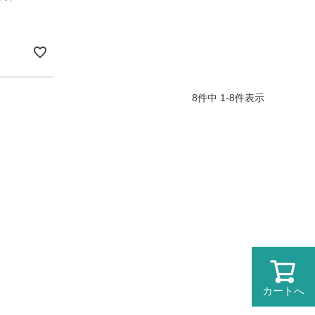
8
件中
1
-
8
件表示
カートへ