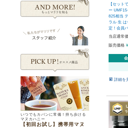
【セット
ー UMF15
825相当
ラル 生 
定！会員パ
当店通常
販売価格
会
詳細を
いつでもカバンに常備！持ち歩ける
マヌカハニー
【初回お試し】携帯用マヌ