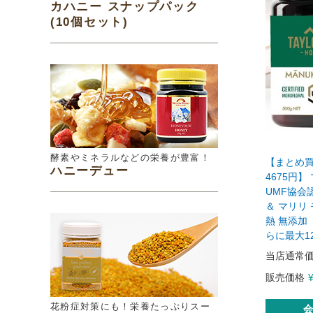
カハニー スナップパック
(10個セット)
酵素やミネラルなどの栄養が豊富！
【まとめ買
ハニーデュー
4675円】 
UMF協会認
＆ マリリ
熱 無添加
らに最大1
当店通常
販売価格
花粉症対策にも！栄養たっぷりスー
会