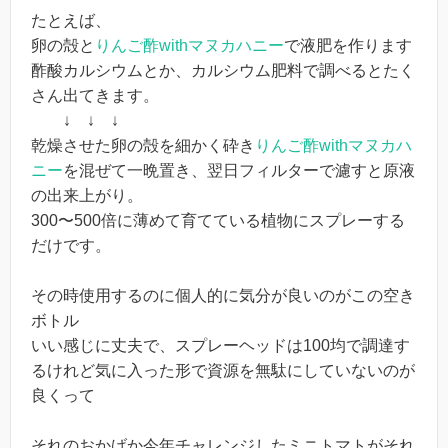
たとえば、
卵の殻と
りんご酢withマヌカハニー
で液肥を作ります
酢酸カルシウムとか、カルシウム肥料で調べるとたく
さん出てきます。
↓ ↓ ↓
乾燥させた卵の殻を細かく砕き
りんご酢withマヌカハ
ニー
を混ぜて一晩置き、翌日フィルターで濾すと原液
の出来上がり。
300〜500倍に薄めて育てている植物にスプレーする
だけです。
その時使用するのに個人的に気分が良いのがこの空き
ボトル
いい感じに丈夫で、スプレーヘッドは100均で調達す
るけれど気に入った形で資源を無駄にしていないのが
良くって
それのおかげか今年チャレンジしたミニトマトがそれ