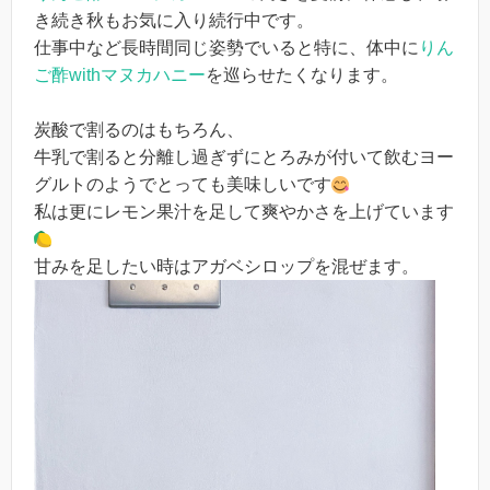
き続き秋もお気に入り続行中です。
仕事中など長時間同じ姿勢でいると特に、体中に
りん
ご酢withマヌカハニー
を巡らせたくなります。
炭酸で割るのはもちろん、
牛乳で割ると分離し過ぎずにとろみが付いて飲むヨー
グルトのようでとっても美味しいです
私は更にレモン果汁を足して爽やかさを上げています
甘みを足したい時はアガベシロップを混ぜます。