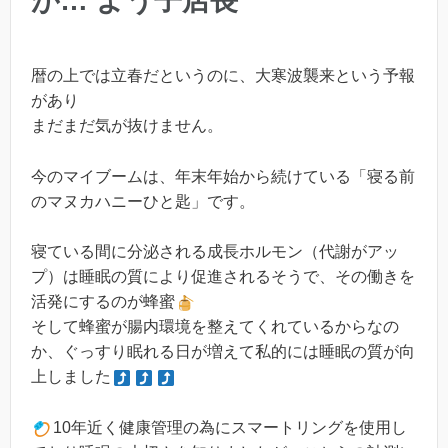
が… よう子店長
暦の上では立春だというのに、大寒波襲来という予報
があり
まだまだ気が抜けません。
今のマイブームは、年末年始から続けている「寝る前
のマヌカハニーひと匙」です。
寝ている間に分泌される成長ホルモン（代謝がアッ
プ）は睡眠の質により促進されるそうで、その働きを
活発にするのが蜂蜜
そして蜂蜜が腸内環境を整えてくれているからなの
か、ぐっすり眠れる日が増えて私的には睡眠の質が向
上しました
10年近く健康管理の為にスマートリングを使用し