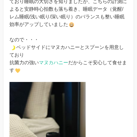
ており睡眠の大切さを知りましたが、こちらの計測に
よると安静時心拍数も落ち着き、睡眠データ（覚醒/
レム睡眠/浅い眠り/深い眠り）のバランスも整い睡眠
効率がアップしていました
なので・・・
ベッドサイドにマヌカハニーとスプーンを用意し
ており
抗菌力の強い
マヌカハニー
だからこそ安心して食せま
す