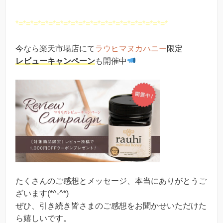
*=*=*=*=*=*=*=*=*=*=*=*=*=*=*=*=*=*=*=*=*
今なら楽天市場店にて
ラウヒマヌカハニー
限定
レビューキャンペーン
も開催中
たくさんのご感想とメッセージ、本当にありがとうご
ざいます(*^-^*)
ぜひ、引き続き皆さまのご感想をお聞かせいただけた
ら嬉しいです。