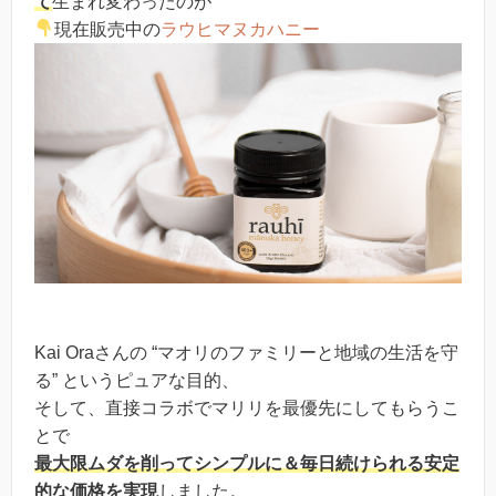
て
生まれ変わったのが
現在販売中の
ラウヒマヌカハニー
Kai Oraさんの “マオリのファミリーと地域の生活を守
る” というピュアな目的、
そして、直接コラボでマリリを最優先にしてもらうこ
とで
最大限ムダを削ってシンプルに＆毎日続けられる安定
的な価格を実現
しました。