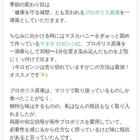
季節の変わり目は
「健康を守る城壁」とも言われる
プロポリス原液
を一
滴落としていただきます。
ちなみに出かける時にはマヌカハニーをぎゅっと固め
て作っている
マヌカ ロゼンジ
に、プロポリス原液を
一滴垂らして30秒〜1分位置き染み込んだものを上顎
にくっ付けて出ます。
（今ロゼンジは売り切れていますがこの方法は最強！
オススメです
）
プロポリス原液は、マリリで取り扱っているものしか
食べたことがなく、
独特な味はするものの、私はなんの抵抗もなく取り入
れましたが、
両親や伯父伯母が長年プロポリスを愛用していて、
必要性を感じるから仕方なく摂っているけど味に抵抗
があると言っていたんです。