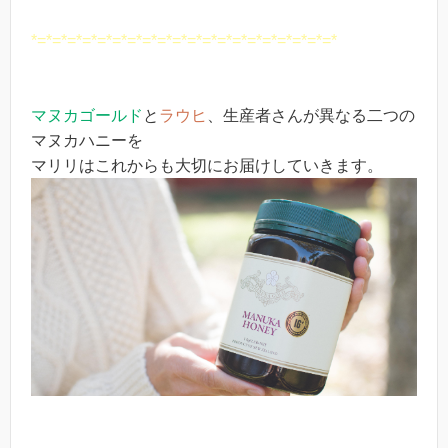
*=*=*=*=*=*=*=*=*=*=*=*=*=*=*=*=*=*=*=*=*
マヌカゴールド
と
ラウヒ
、生産者さんが異なる二つの
マヌカハニーを
マリリはこれからも大切にお届けしていきます。