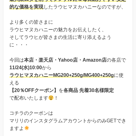
的な価格を実現
したラウヒマヌカハニーなのですが、
より多くの皆さまに
ラウヒマヌカハニーの魅力をお伝えしたく、
そしてラウヒが皆さまの生活に寄り添えるよう
に・・・
今回は
本店・楽天店・Yahoo店・Amazon店
の各店で
11/24(水)10:00
から
ラウヒマヌカハニーMG200+250g/MG400+250g
に使
える
【20％OFFクーポン】
を
各商品 先着30名様限定
で配布いたします
！
コチラのクーポンは
マリリのインスタグラムアカウントからのみGETでき
ますよ