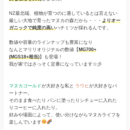
NZ最北端、植物が育つのに適しているとは言えない
厳しい大地で育ったマヌカの森だから・・・
よりオー
ガニックで純度の高い
ハチミツが採れるんです。
数値や容量のラインナップも豊富になり
なんとマリリオリジナルの数値【
MG700+
(MGS18+相当)
】も登場！
我が家ではさっそく定番になっています☆彡
マヌカゴールド
が大好きな私と
ラウヒ
が大好きなパ
ートナー。
そのまま食べたり パンに塗ったりシチューに入れた
りコーヒーに入れたり。
好みや場面によって、使い分けながらマヌカライフを
楽しんでいます